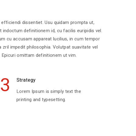
 efficiendi dissentiet. Usu quidam prompta ut,
ndoctum definitionem id, cu facilis euripidis vel.
eum cu accusam appareat lucilius, in cum tempor
zril impedit philosophia. Volutpat suavitate vel
Epicuri omittam definitionem ut vim.
3
Strategy
Lorem Ipsum is simply text the
printing and typesetting.