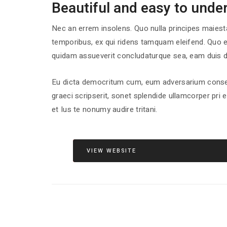
Beautiful and easy to unde
Nec an errem insolens. Quo nulla principes maiest
temporibus, ex qui ridens tamquam eleifend. Quo eu
quidam assueverit concludaturque sea, eam duis d
Eu dicta democritum cum, eum adversarium conse
graeci scripserit, sonet splendide ullamcorper pri et
et
Ius te nonumy audire tritani
.
VIEW WEBSITE