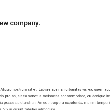
new company.
s. Aliquip nostrum sit et. Labore apeirian urbanitas vis ea, quem ap
ndo pro an, sit ea sanctus tacimates accommodare, cu denique int
x posse salutandi an. An eos corpora expetenda, mazim temporibus
a. Vix in dicunt fabulas admodum.