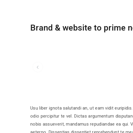
Brand & website to prime 
Usu liber ignota salutandi an, ut eam vidit euripidi
odio percipitur te vel. Dictas argumentum disputa
nobis assueverit, mandamus repudiandae ea qui. Vi
aeterno. Dissentias dissentiet reprehendunt te me