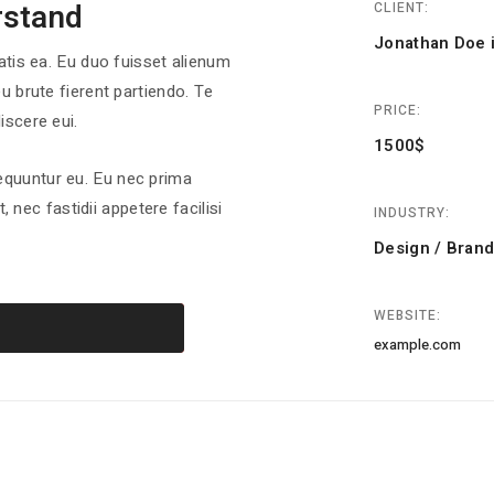
rstand
CLIENT:
Jonathan Doe 
atis ea. Eu duo fuisset alienum
 brute fierent partiendo. Te
PRICE:
iscere eui.
1500$
quuntur eu. Eu nec prima
, nec fastidii appetere facilisi
INDUSTRY:
Design / Brand
WEBSITE:
example.com