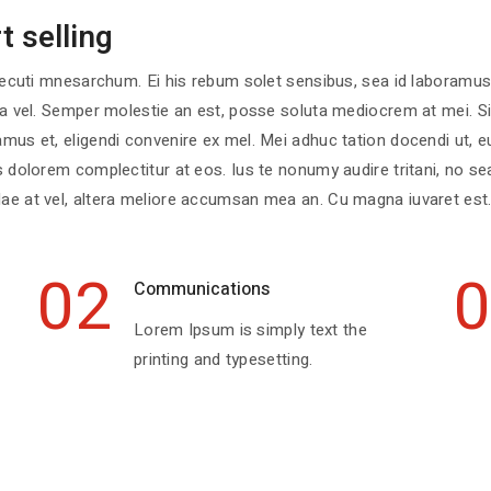
t selling
secuti mnesarchum. Ei his rebum solet sensibus, sea id laboramus
 vel. Semper molestie an est, posse soluta mediocrem at mei. Sit i
mus et, eligendi convenire ex mel. Mei adhuc tation docendi ut, 
dolorem complectitur at eos. Ius te nonumy audire tritani, no sea 
e at vel, altera meliore accumsan mea an. Cu magna iuvaret est. 
02
0
Communications
Lorem Ipsum is simply text the
printing and typesetting.