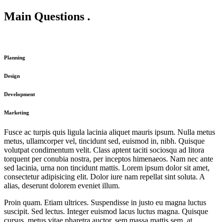
Main Questions
.
Planning
Design
Development
Marketing
Fusce ac turpis quis ligula lacinia aliquet mauris ipsum. Nulla metus
metus, ullamcorper vel, tincidunt sed, euismod in, nibh. Quisque
volutpat condimentum velit. Class aptent taciti sociosqu ad litora
torquent per conubia nostra, per inceptos himenaeos. Nam nec ante
sed lacinia, urna non tincidunt mattis. Lorem ipsum dolor sit amet,
consectetur adipisicing elit. Dolor iure nam repellat sint soluta. A
alias, deserunt dolorem eveniet illum.
Proin quam. Etiam ultrices. Suspendisse in justo eu magna luctus
suscipit. Sed lectus. Integer euismod lacus luctus magna. Quisque
cursus, metus vitae pharetra auctor, sem massa mattis sem, at