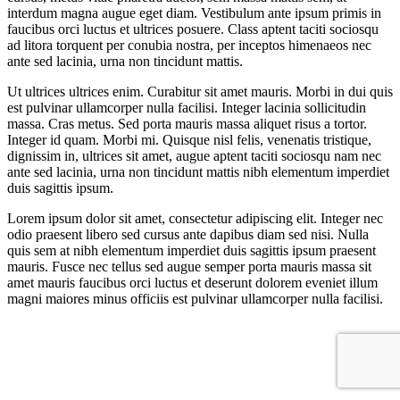
interdum magna augue eget diam. Vestibulum ante ipsum primis in
faucibus orci luctus et ultrices posuere. Class aptent taciti sociosqu
ad litora torquent per conubia nostra, per inceptos himenaeos nec
ante sed lacinia, urna non tincidunt mattis.
Ut ultrices ultrices enim. Curabitur sit amet mauris. Morbi in dui quis
est pulvinar ullamcorper nulla facilisi. Integer lacinia sollicitudin
massa. Cras metus. Sed porta mauris massa aliquet risus a tortor.
Integer id quam. Morbi mi. Quisque nisl felis, venenatis tristique,
dignissim in, ultrices sit amet, augue aptent taciti sociosqu nam nec
ante sed lacinia, urna non tincidunt mattis nibh elementum imperdiet
duis sagittis ipsum.
Lorem ipsum dolor sit amet, consectetur adipiscing elit. Integer nec
odio praesent libero sed cursus ante dapibus diam sed nisi. Nulla
quis sem at nibh elementum imperdiet duis sagittis ipsum praesent
mauris. Fusce nec tellus sed augue semper porta mauris massa sit
amet mauris faucibus orci luctus et deserunt dolorem eveniet illum
magni maiores minus officiis est pulvinar ullamcorper nulla facilisi.